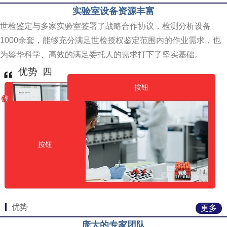
实验室设备资源丰富
世检鉴定与多家实验室签署了战略合作协议，检测分析设备
1000余套，能够充分满足世检授权鉴定范围内的作业需求，也
为鉴华科学、高效的满足委托人的需求打下了坚实基础。
优势 四
按钮
按钮
按钮
按钮
优势
更多
庞大的专家团队