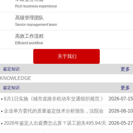
Rich business experience
高级管理团队
Senior management team
高效工作流程
Efficient workflow
关于我们
更多
鉴定知识
KNOWLEDGE
更多
鉴定知识
6月1日实施《城市道路非机动车交通组织规范 》
2026-07-15
GA/T 2379-2026
企业单方委托的质量鉴定技术分析报告，法院会
2026-06-10
不会采信？关键看这几点
2026年鉴定人出庭费怎么算？误工损失495.94/天
2026-05-27